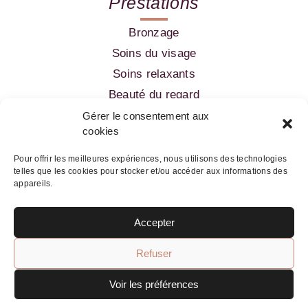
Prestations
Bronzage
Soins du visage
Soins relaxants
Beauté du regard
Amincissement
Gérer le consentement aux
cookies
Epilation
Pour offrir les meilleures expériences, nous utilisons des technologies
telles que les cookies pour stocker et/ou accéder aux informations des
05 56 52 99 60
appareils.
Accepter
Refuser
Skin innovation
Voir les préférences
Mentions légales
Politique de confidentialité