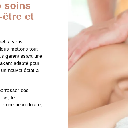
e soins
être et
el si vous
Nous mettons tout
us garantissant une
axant adapté pour
 un nouvel éclat à
arrasser des
lus, le
nir une peau douce,