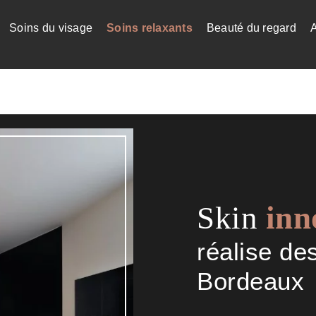
Soins du visage
Soins relaxants
Beauté du regard
Skin
inn
réalise de
Bordeaux