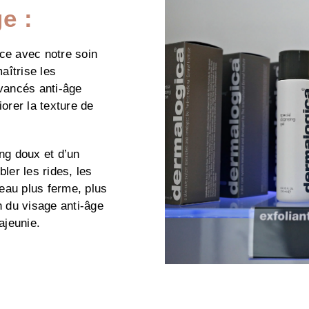
e :
nce avec notre soin
aîtrise les
avancés anti-âge
iorer la texture de
ing doux et d’un
er les rides, les
peau plus ferme, plus
n du visage anti-âge
ajeunie.