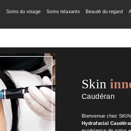
e
Soins du visage
Soins relaxants
Beauté du regard
Skin
inn
Caudéran
Bienvenue chez SKIN 
Hydrafacial Caudéra
expérience de soins e