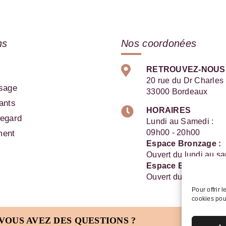
ns
Nos coordonées
RETROUVEZ-NOUS
20 rue du Dr Charles
isage
33000 Bordeaux
ants
HORAIRES
regard
Lundi au Samedi :
09h00 - 20h00
ment
Espace Bronzage :
Ouvert du lundi au s
Espace Esthétique :
Ouvert du lundi au s
Pour offrir 
cookies pou
 VOUS AVEZ DES QUESTIONS ?