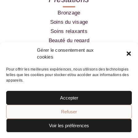
Bronzage
Soins du visage
Soins relaxants
Beauté du regard
Amincissement
Gérer le consentement aux
cookies
Epilation
Pour offrir les meilleures expériences, nous utilisons des technologies
telles que les cookies pour stocker et/ou accéder aux informations des
05 56 52 99 60
appareils.
Accepter
Refuser
Skin innovation
Voir les préférences
Mentions légales
Politique de confidentialité